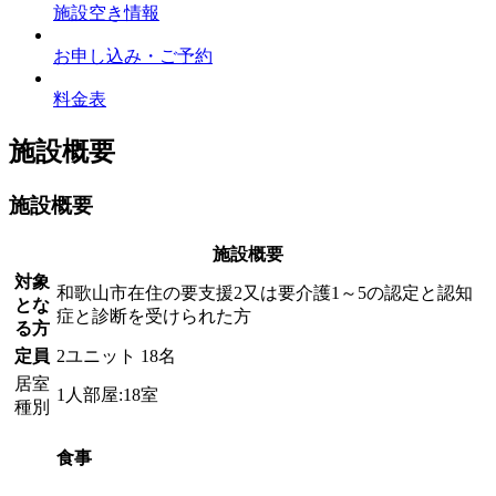
施設空き情報
お申し込み・ご予約
料金表
施設概要
施設概要
施設概要
対象
和歌山市在住の要支援2又は要介護1～5の認定と認知
とな
症と診断を受けられた方
る方
定員
2ユニット 18名
居室
1人部屋:18室
種別
食事