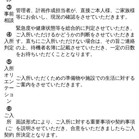
③
管理者、計画作成担当者が、直接ご本人様、ご家族様
事前
等にお会いし、現況の確認をさせていただきます。
相談
緊急度や健康状態等を総合的に判定させていただき、
④
ご入所いただけるかどうかの判断をさせていた
だきま
入所
す。直ちにご入所いただけない場合は、その旨ご連絡
判定
の上、待機者名簿に記載させていただき、
一定の日数
をお待ちいただくこととなります。
⑤
入所
オリ
ご入所いただくための準備物や施設での生活に対する
エン
ご案内をさせていただきます。
テー
ショ
ン
⑥
ご入
所
面談形式により、ご入所に対する重要事項や契約事項
(ご
を説明させていただき、合意をいただきましたらご入
契約
所決定となります。