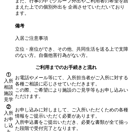
また、行事の中でグループ外出やご利用者の希望を踏
まえた上での個別外出を 企画させていただいており
ます。
備考
入居ご注意事項
立位・座位ができ、その他、共同生活を送る上で支障
のない方。自傷他害行為がない方。
ご利用までのお手続きと流れ
①
お電話やメール等にて、入所担当者がご入所に対する
入所
各種ご相談に応じさせていただきます。
相談
この際、ご希望により施設のご見学等もお申し込みい
施設
ただけます。
見学
②
お申し込みに対しまして、ご入所いただくための各種
入所
情報をご提示いただく必要があります。
お申
入所申込書をご提出いただき、必要な書類が全て揃っ
し込
た段階で受付完了となります。
み